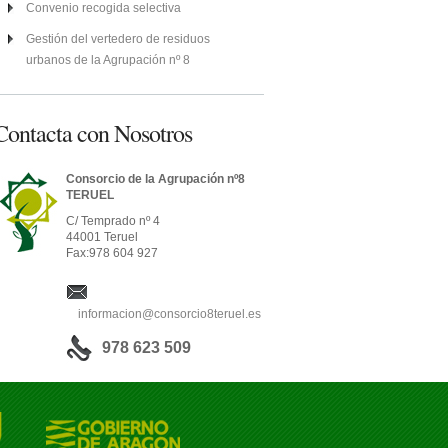
Convenio recogida selectiva
Gestión del vertedero de residuos
urbanos de la Agrupación nº 8
Contacta con Nosotros
Consorcio de la Agrupación nº8
TERUEL
C/ Temprado nº 4
44001 Teruel
Fax:978 604 927
informacion@consorcio8teruel.es
978 623 509