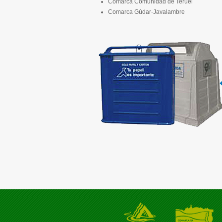
Comarca Comunidad de Teruel
Comarca Gúdar-Javalambre