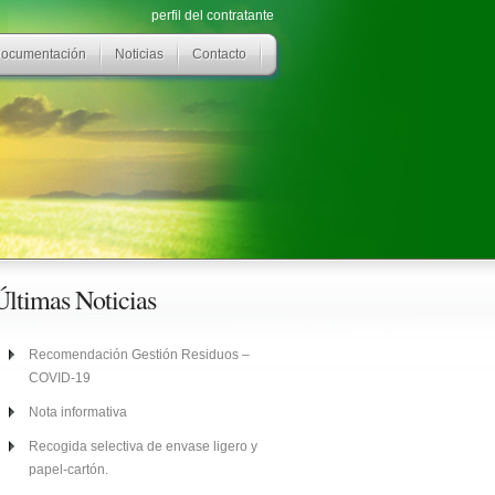
perfil del contratante
ocumentación
Noticias
Contacto
Últimas Noticias
Recomendación Gestión Residuos –
COVID-19
Nota informativa
Recogida selectiva de envase ligero y
papel-cartón.