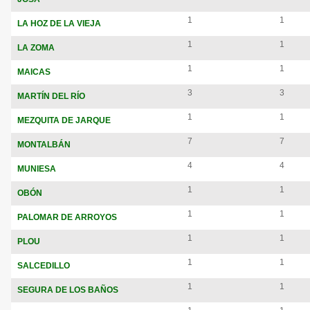
1
1
LA HOZ DE LA VIEJA
1
1
L
A ZOMA
1
1
MAICAS
3
3
MARTÍN DEL RÍO
1
1
MEZQUITA DE JARQUE
7
7
MONTALBÁN
4
4
MUNIESA
1
1
OBÓN
1
1
PALOMAR DE ARROYOS
1
1
PLOU
1
1
SALCEDILLO
1
1
S
EGURA DE LOS BAÑOS